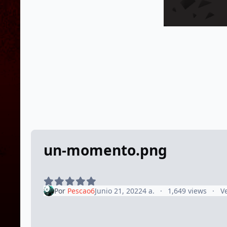
un-momento.png
Por
Pescao6
Junio 21, 2022
4 a.
1,649 views
V