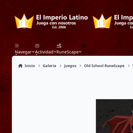
Saltar a contenido
Navegar
Actividad
RuneScape
Discord
Inicio
Galería
Juegos
Old School RuneScape