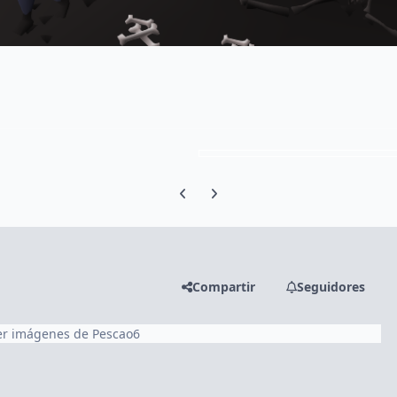
Previous carousel slide
Next carousel slide
Compartir
Seguidores
er imágenes de Pescao6