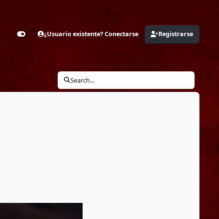
¿Usuario existente? Conectarse
Registrarse
Customizer
Search...