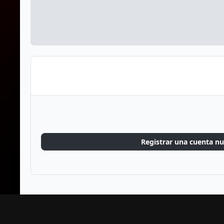
Registrar una cuenta n
Inicio
Galería
Juegos
RuneScape 3
PvM
T