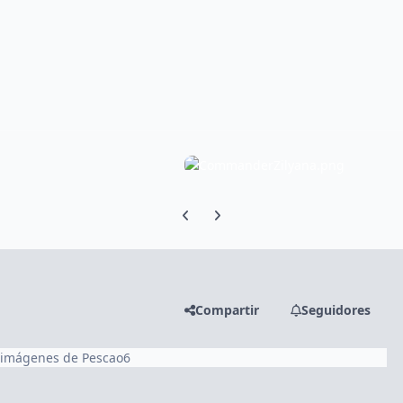
Previous carousel slide
Next carousel slide
Compartir
Seguidores
 imágenes de Pescao6