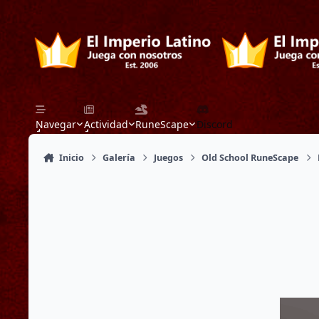
Saltar a contenido
Navegar
Actividad
RuneScape
Discord
Inicio
Galería
Juegos
Old School RuneScape