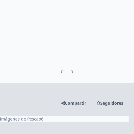
Previous carousel slide
Next carousel slide
Compartir
Seguidores
 imágenes de Pescao6