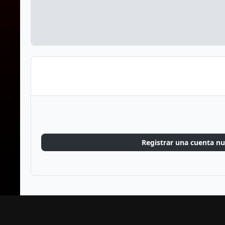
Registrar una cuenta n
Inicio
Galería
Juegos
Old School RuneScape