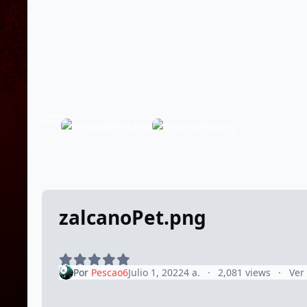
zalcanoPet.png
Por
Pescao6
Julio 1, 2022
4 a.
2,081 views
Ver