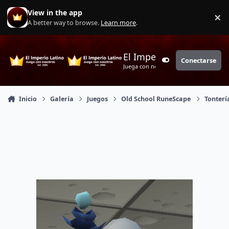
Saltar a contenido
View in the app
×
Di
A better way to browse.
Learn more
.
El Imperio Latino
Conectarse
Customizer
Juega con nosotros
Inicio
Galería
Juegos
Old School RuneScape
Tonterí