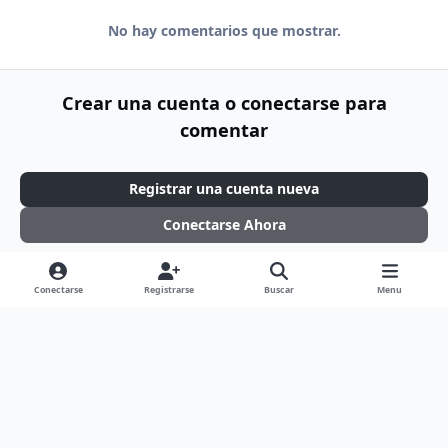
No hay comentarios que mostrar.
Crear una cuenta o conectarse para
comentar
Registrar una cuenta nueva
Conectarse Ahora
Conectarse
Registrarse
Buscar
Menu
Light Mode
Dark Mode
System Preference
d
f
f
g
t
x
y
i
a
l
i
w
o
Idioma
Tema
Política de Privacidad
Contáctenos
s
c
i
t
i
u
Cookies
c
e
c
h
t
t