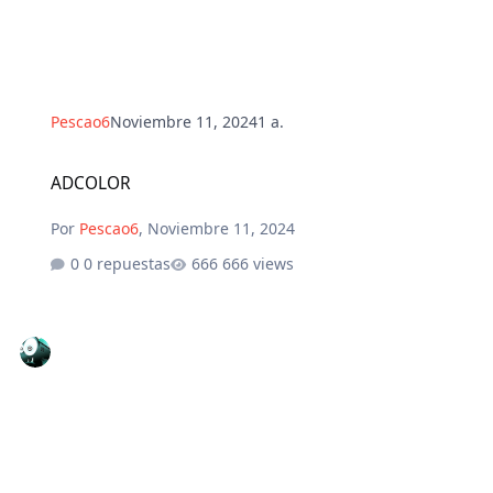
Pescao6
Noviembre 11, 2024
1 a.
ADCOLOR
ADCOLOR
Por
Pescao6
,
Noviembre 11, 2024
0 repuestas
666 views