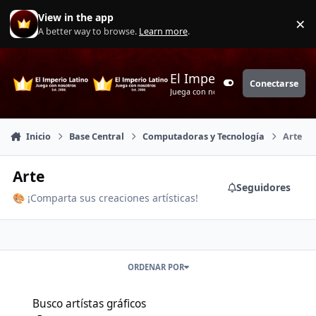
Saltar a contenido
View in the app
×
Di
A better way to browse.
Learn more
.
El Imperio Latino
Conectarse
Customizer
Juega con nosotros
Inicio
Base Central
Computadoras y Tecnología
Arte
Arte
Seguidores
¡Comparta sus creaciones artísticas!
🎨
ORDENAR POR
Busco artístas gráficos
Busco artístas gráficos