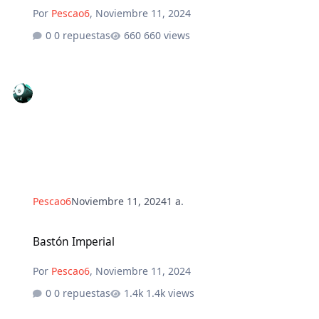
Por
Pescao6
,
Noviembre 11, 2024
0 repuestas
660 views
Pescao6
Noviembre 11, 2024
1 a.
Bastón Imperial
Bastón Imperial
Por
Pescao6
,
Noviembre 11, 2024
0 repuestas
1.4k views