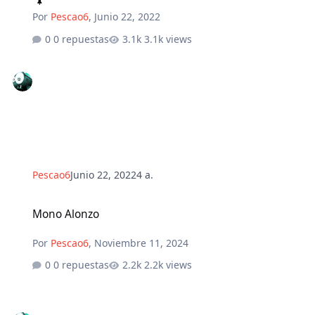
Por
Pescao6
,
Junio 22, 2022
0 repuestas
3.1k views
Pescao6
Junio 22, 2022
4 a.
Mono Alonzo
Mono Alonzo
Por
Pescao6
,
Noviembre 11, 2024
0 repuestas
2.2k views