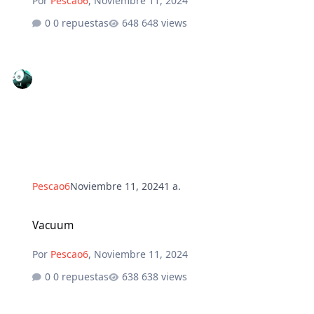
Por
Pescao6
,
Noviembre 11, 2024
0 repuestas
648 views
Pescao6
Noviembre 11, 2024
1 a.
Vacuum
Vacuum
Por
Pescao6
,
Noviembre 11, 2024
0 repuestas
638 views