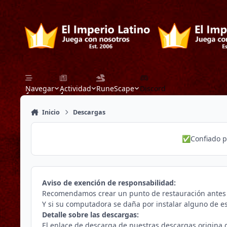
Saltar a contenido
Navegar
Actividad
RuneScape
Discord
Inicio
Descargas
Confiado 
✅
Aviso de exención de responsabilidad
:
Recomendamos crear un punto de restauración antes d
Y si su computadora se daña por instalar alguno de 
Detalle sobre las descargas:
El enlace de descarga de nuestras descargas origina d