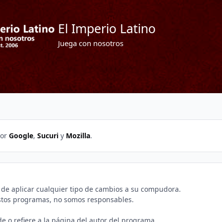
El Imperio Latino
Juega con nosotros
por
Google
,
Sucuri
y
Mozilla
.
e aplicar cualquier tipo de cambios a su compudora.
estos programas, no somos responsables.
e o refiere a la página del autor del programa.