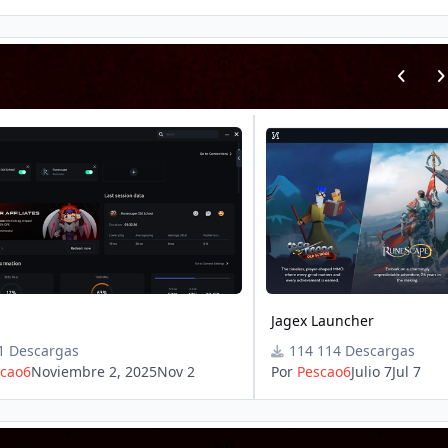
Previous
Nex
Jagex Launcher
Jagex Launcher
1 Descargas
114 Descargas
cao6
Noviembre 2, 2025
Nov 2
Por
Pescao6
Julio 7
Jul 7