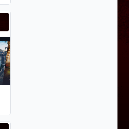
 carousel slide
t carousel slide
BlueStacks
BlueStacks
8 Descargas
Por
Pescao6
Noviembre 2, 2025
Nov 2