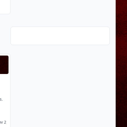
 carousel slide
t carousel slide
s.
v 2