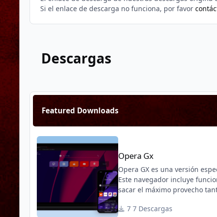
Si el enlace de descarga no funciona, por favor
contác
Descargas
Featured Downloads
Opera Gx
Opera Gx
Opera GX es una versión espe
Este navegador incluye funcio
sacar el máximo provecho tant
7 Descargas