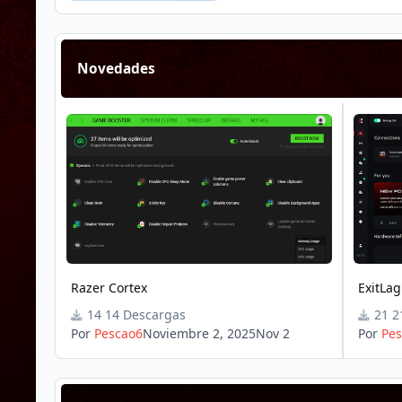
Novedades
Razer Cortex
ExitLag
Razer Cortex
ExitLag
14 Descargas
2
Por
Pescao6
Noviembre 2, 2025
Nov 2
Por
Pes