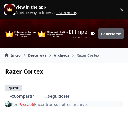
Saltar a contenido
View in the app
×
Di
A better way to browse.
Learn more
.
El Imperio Latino
Conectarse
Customizer
Juega con nosotros
Inicio
Descargas
Archivos
Razer Cortex
Razer Cortex
gratis
Compartir
Seguidores
Por
Pescao6
Encontrar sus otros archivos