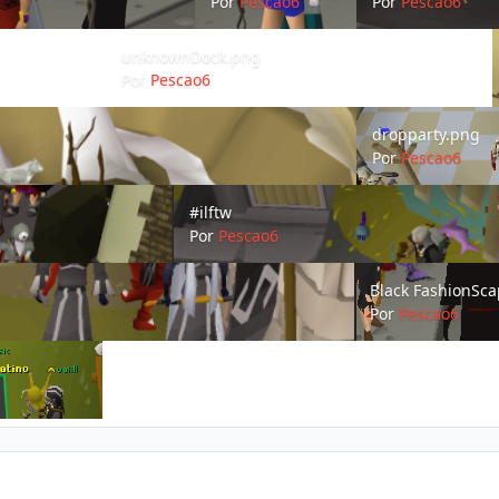
Por
Pescao6
Por
Pescao6
unknownDock.png
unknownDock.png
Por
Pescao6
dropparty.png
dropparty.png
Por
Pescao6
#ilftw
#ilftw
Por
Pescao6
Black FashionScape
Black FashionSc
Por
Pescao6