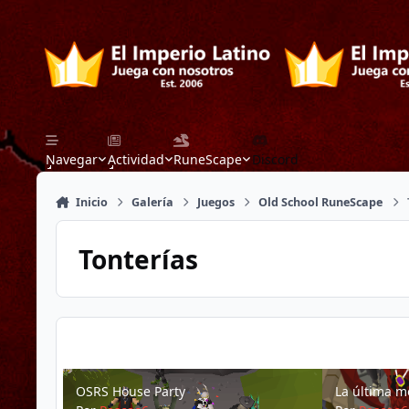
Saltar a contenido
Navegar
Actividad
RuneScape
Discord
Inicio
Galería
Juegos
Old School RuneScape
Tonterías
OSRS House Party
La última mo
OSRS House Party
La última 