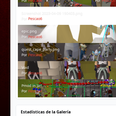
Por
Pescao6
Por
Pescao6
Screenshot 2023-04-09 190403.png
Screenshot 2023-04-09 190403.png
Por
Pescao6
epic.png
epic.png
Por
Pescao6
quest_cape_party.png
quest_cape_party.png
Por
Pescao6
Void
Void
Por
Pescao6
Pmod in Jail
Pmod in Jail
Por
Pescao6
Estadísticas de la Galería