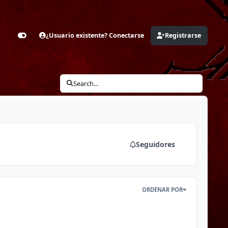
¿Usuario existente? Conectarse
Registrarse
Customizer
Search...
Seguidores
ORDENAR POR