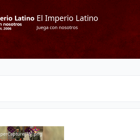
El Imperio Latino
Juega con nosotros
rCapture[78].png
perCapture[78].png