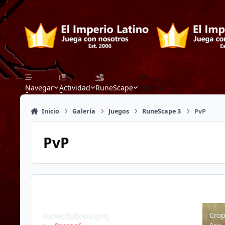
Saltar a contenido
Navegar
Actividad
RuneScape
Discord
Inicio
Galería
Juegos
RuneScape 3
PvP
PvP
OwnedByBossa.png
Croppe
OwnedByBossa.png
Crop