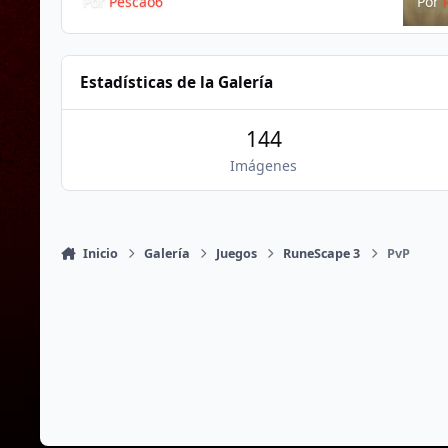
Por
Pescao6
Por
Estadísticas de la Galería
144
Imágenes
Inicio
Galería
Juegos
RuneScape 3
PvP