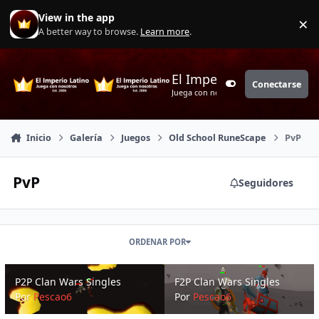
Saltar a contenido
View in the app
×
Di
A better way to browse.
Learn more
.
El Imperio Latino
Conectarse
Customizer
Juega con nosotros
Inicio
Galería
Juegos
Old School RuneScape
PvP
PvP
Seguidores
ORDENAR POR
P2P Clan Wars Singles
F2P Clan Wars Singles
P2P Clan Wars Singles
F2P Clan Wars Singles
Por
Pescao6
Por
Pescao6