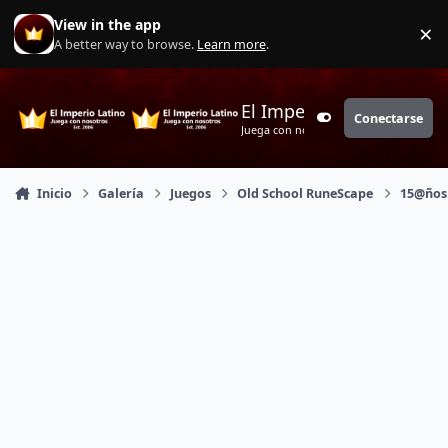
Saltar a contenido
View in the app
×
Di
A better way to browse.
Learn more
.
El Imperio Latino
Conectarse
Customizer
Juega con nosotros
Inicio
Galería
Juegos
Old School RuneScape
15@ños 