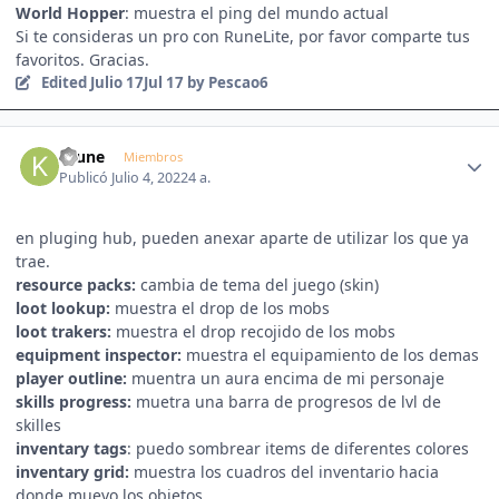
World Hopper
: muestra el ping del mundo actual
Si te consideras un pro con RuneLite, por favor comparte tus
favoritos. Gracias.
Edited
Julio 17
Jul 17
by Pescao6
Author stats
krune
Miembros
Publicó
Julio 4, 2022
4 a.
en pluging hub, pueden anexar aparte de utilizar los que ya
trae.
resource packs:
cambia de tema del juego (skin)
loot lookup:
muestra el drop de los mobs
loot trakers:
muestra el drop recojido de los mobs
equipment inspector:
muestra el equipamiento de los demas
player outline:
muentra un aura encima de mi personaje
skills progress:
muetra una barra de progresos de lvl de
skilles
inventary tags
: puedo sombrear items de diferentes colores
inventary grid:
muestra los cuadros del inventario hacia
donde muevo los objetos