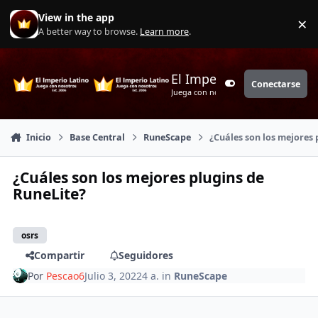
Saltar a contenido
View in the app
×
Di
A better way to browse.
Learn more
.
El Imperio Latino
Conectarse
Customizer
Juega con nosotros
Inicio
Base Central
RuneScape
¿Cuáles son los mejores 
¿Cuáles son los mejores plugins de
RuneLite?
osrs
Compartir
Seguidores
Por
Pescao6
Julio 3, 2022
4 a.
in
RuneScape