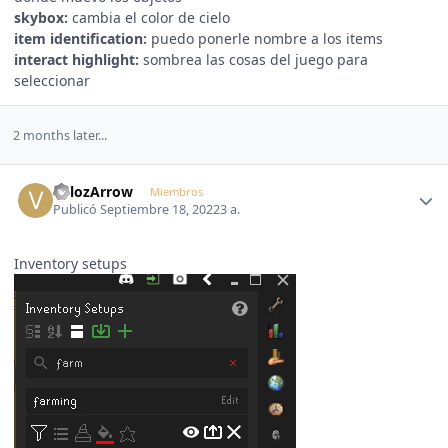
skybox:
cambia el color de cielo
item identification:
puedo ponerle nombre a los items
interact highlight:
sombrea las cosas del juego para
seleccionar
2 months later...
Author stats
VelozArrow
Miembros
Publicó
Septiembre 18, 2022
3 a.
Inventory setups