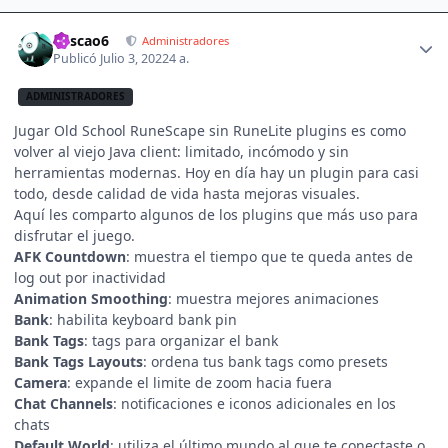
Author stats
Pescao6
Administradores
Publicó
Julio 3, 2022
4 a.
ADMINISTRADORES
Jugar Old School RuneScape sin RuneLite plugins es como
volver al viejo Java client: limitado, incómodo y sin
herramientas modernas. Hoy en día hay un plugin para casi
todo, desde calidad de vida hasta mejoras visuales.
Aquí les comparto algunos de los plugins que más uso para
disfrutar el juego.
AFK Countdown
: muestra el tiempo que te queda antes de
log out por inactividad
Animation Smoothing
: muestra mejores animaciones
Bank
: habilita keyboard bank pin
Bank Tags
: tags para organizar el bank
Bank Tags Layouts
: ordena tus bank tags como presets
Camera
: expande el limite de zoom hacia fuera
Chat Channels
: notificaciones e iconos adicionales en los
chats
Default World
: utiliza el último mundo al que te conectaste o