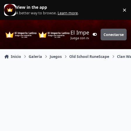
Saltar a contenido
View in the app
×
Di
A better way to browse.
Learn more
.
El Imperio Latino
Conectarse
Customizer
Juega con nosotros
Inicio
Galería
Juegos
Old School RuneScape
Clan W