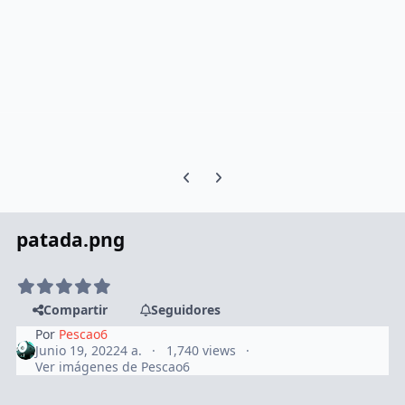
Previous carousel slide
Next carousel slide
patada.png
Compartir
Seguidores
Por
Pescao6
Junio 19, 2022
4 a.
1,740 views
Ver imágenes de Pescao6