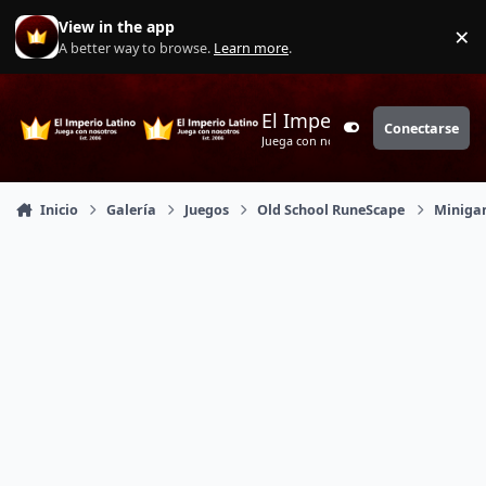
Saltar a contenido
View in the app
×
Di
A better way to browse.
Learn more
.
El Imperio Latino
Conectarse
Customizer
Juega con nosotros
Inicio
Galería
Juegos
Old School RuneScape
Miniga