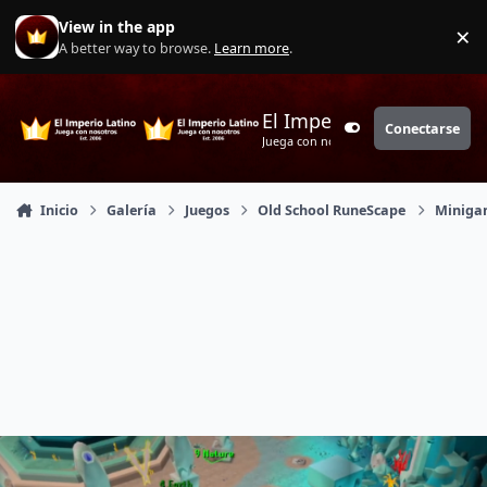
Saltar a contenido
View in the app
×
Di
A better way to browse.
Learn more
.
El Imperio Latino
Conectarse
Customizer
Juega con nosotros
Inicio
Galería
Juegos
Old School RuneScape
Miniga