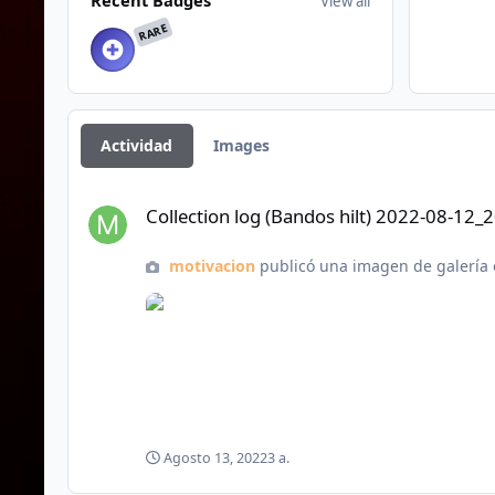
Recent Badges
View all
RARE
Actividad
Images
Collection log (Bandos hilt) 2022-08-12_20-01-58.png
Collection log (Bandos hilt) 2022-08-12_
motivacion
publicó una imagen de galería
Agosto 13, 2022
3 a.