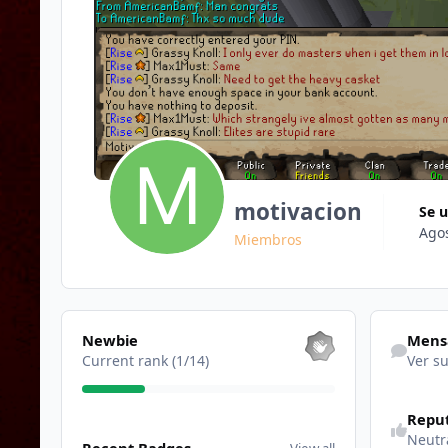
motivacion
Se 
Agos
Miembros
View all
Ver su acti
Newbie
Mens
Current rank (1/14)
Ver su
Repu
View all
Neutr