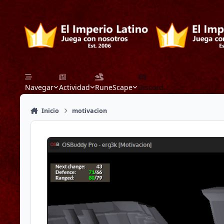
Saltar a contenido
Navegar
Actividad
RuneScape
Discord
Inicio
motivacion