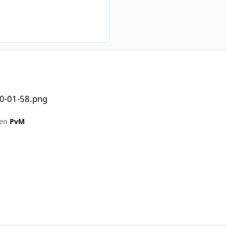
20-01-58.png
 en
PvM