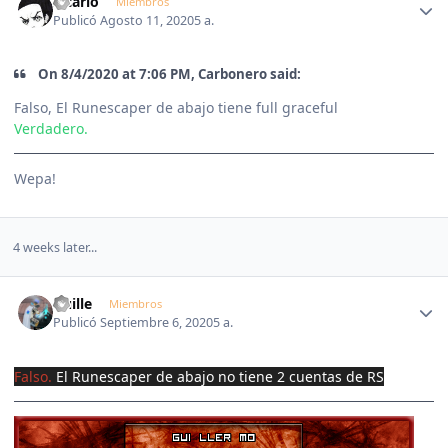
Sicario
Miembros
Publicó
Agosto 11, 2020
5 a.
On 8/4/2020 at 7:06 PM, Carbonero said:
Falso, El Runescaper de abajo tiene full graceful
Verdadero.
El Runescaper de abajo no hace Tear of Guthix.
Wepa!
4 weeks later...
Author stats
Guille
Miembros
Publicó
Septiembre 6, 2020
5 a.
Falso.
El Runescaper de abajo no tiene 2 cuentas de RS