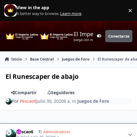
Saltar a contenido
View in the app
×
Di
A better way to browse.
Learn more
.
El Imperio Latino
Conectarse
Customizer
Juega con nosotros
Inicio
Base Central
Juegos de Foro
El Runescaper de ab
El Runescaper de abajo
Compartir
Seguidores
Por
Pescao6
Julio 30, 2020
6 a.
in
Juegos de Foro
Author stats
Pescao6
Administradores