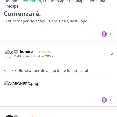
Jugador 3:
Verdadero
, El Runescaper de abajo... tiene una
Firecape.
Comenzaré:
El Runescaper de abajo... tiene una Quest Cape.
1
Author stats
Carbonero
Miembros
Publicó
Agosto 4, 2020
6 a.
Falso, El Runescaper de abajo tiene full graceful
1
Author stats