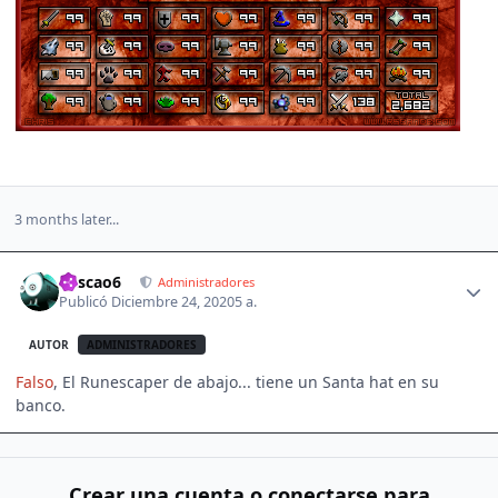
3 months later...
Author stats
Pescao6
Administradores
Publicó
Diciembre 24, 2020
5 a.
AUTOR
ADMINISTRADORES
Falso
, El Runescaper de abajo... tiene un Santa hat en su
banco.
Crear una cuenta o conectarse para