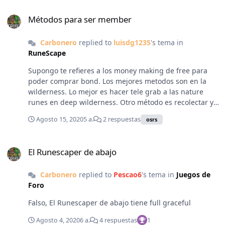
Métodos para ser member
Métodos para ser member
Carbonero
replied to
luisdg1235
's tema in
RuneScape
Supongo te refieres a los money making de free para
poder comprar bond. Los mejores metodos son en la
wilderness. Lo mejor es hacer tele grab a las nature
runes en deep wilderness. Otro método es recolectar y
hacer high alch a steel platebodies en el lava maze.
Agosto 15, 2020
5 a.
2 respuestas
osrs
Luego, hay varios métodos que no dan tanto gp pero
tienen menos requisitos/riesgos, como por ejemplo
El Runescaper de abajo
hacer pastry dough o hacer chocolate en polvo
El Runescaper de abajo
(chocolate bar + pestle and mortar). Espero te sirvan de
ayuda!
Carbonero
replied to
Pescao6
's tema in
Juegos de
Foro
Falso, El Runescaper de abajo tiene full graceful
Agosto 4, 2020
6 a.
4 respuestas
1