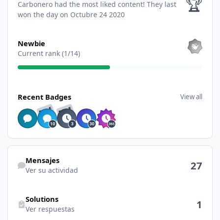
🏆
Carbonero had the most liked content!
They last
won the day on Octubre 24 2020
View all
Newbie
Current rank (1/14)
View all
Recent Badges
View all
RARE
RARE
Ver su actividad
Mensajes
27
Ver su actividad
Ver respuestas
Solutions
1
Ver respuestas