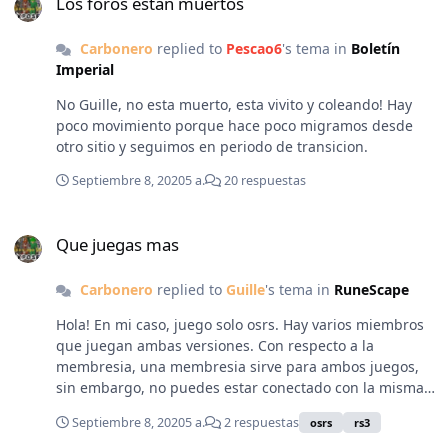
Los foros están muertos
Carbonero
replied to
Pescao6
's tema in
Boletín
Imperial
No Guille, no esta muerto, esta vivito y coleando! Hay
poco movimiento porque hace poco migramos desde
otro sitio y seguimos en periodo de transicion.
Septiembre 8, 2020
5 a.
20 respuestas
Que juegas mas
Que juegas mas
Carbonero
replied to
Guille
's tema in
RuneScape
Hola! En mi caso, juego solo osrs. Hay varios miembros
que juegan ambas versiones. Con respecto a la
membresia, una membresia sirve para ambos juegos,
sin embargo, no puedes estar conectado con la misma
cuenta en ambos juegos al mismo tiempo. Espero te
Septiembre 8, 2020
5 a.
2 respuestas
osrs
rs3
sirva mi respuesta 🙂 Saludos