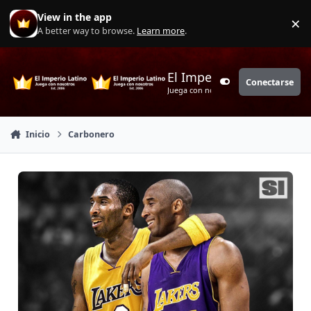
Saltar a contenido
View in the app
×
Di
A better way to browse.
Learn more
.
El Imperio Latino
Conectarse
Customizer
Juega con nosotros
Inicio
Carbonero