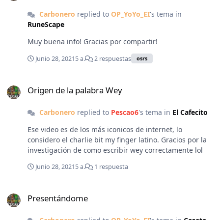
Carbonero
replied to
OP_YoYo_EI
's tema in
RuneScape
Muy buena info! Gracias por compartir!
Junio 28, 2021
5 a.
2 respuestas
osrs
Origen de la palabra Wey
Origen de la palabra Wey
Carbonero
replied to
Pescao6
's tema in
El Cafecito
Ese video es de los más iconicos de internet, lo
considero el charlie bit my finger latino. Gracios por la
investigación de como escribir wey correctamente lol
Junio 28, 2021
5 a.
1 respuesta
Presentándome
Presentándome