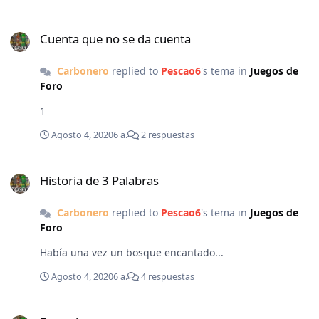
Cuenta que no se da cuenta
Cuenta que no se da cuenta
Carbonero
replied to
Pescao6
's tema in
Juegos de
Foro
1
Agosto 4, 2020
6 a.
2 respuestas
Historia de 3 Palabras
Historia de 3 Palabras
Carbonero
replied to
Pescao6
's tema in
Juegos de
Foro
Había una vez un bosque encantado...
Agosto 4, 2020
6 a.
4 respuestas
Esto y lo otro