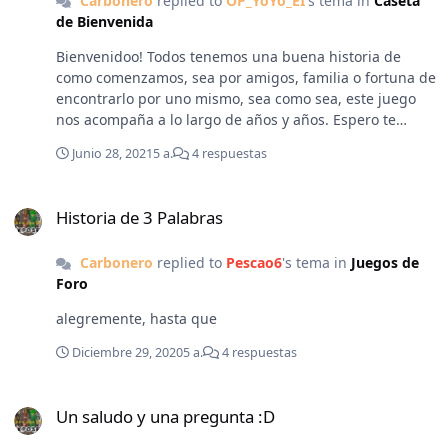
Carbonero
replied to
OP_YoYo_EI
's tema in
Caseta
de Bienvenida
Bienvenidoo! Todos tenemos una buena historia de
como comenzamos, sea por amigos, familia o fortuna de
encontrarlo por uno mismo, sea como sea, este juego
nos acompaña a lo largo de años y años. Espero te
sientas a gusto en el Imperio!
Junio 28, 2021
5 a.
4 respuestas
Historia de 3 Palabras
Historia de 3 Palabras
Carbonero
replied to
Pescao6
's tema in
Juegos de
Foro
alegremente, hasta que
Diciembre 29, 2020
5 a.
4 respuestas
Un saludo y una pregunta :D
Un saludo y una pregunta :D