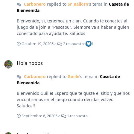
Carbonero
replied to
Sr_Kallorn
's tema in
Caseta de
Bienvenida
Bienvenido, si, tenemos un clan. Cuando te conectes al
juego dale join a "Pescao6". Siempre va a haber alguien
conectado para ayudarte. Saludos
Octubre 19, 2020
5 a.
2 respuestas
1
Hola noobs
Hola noobs
Carbonero
replied to
Guille
's tema in
Caseta de
Bienvenida
Bienvenido Guille! Espero que te guste el sitio y que nos
encontremos en el juego cuando decidas volver.
Saludos!!
Septiembre 8, 2020
5 a.
1 respuesta
Los foros están muertos