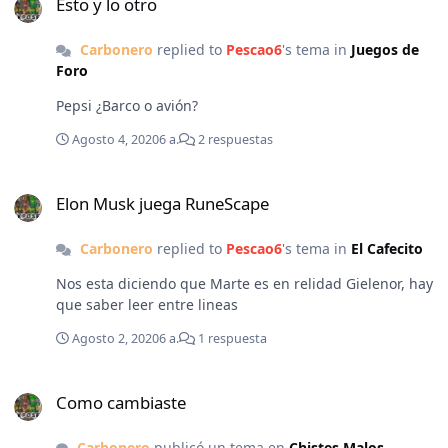
Esto y lo otro
Carbonero
replied to
Pescao6
's tema in
Juegos de
Foro
Pepsi ¿Barco o avión?
Agosto 4, 2020
6 a.
2 respuestas
Elon Musk juega RuneScape
Elon Musk juega RuneScape
Carbonero
replied to
Pescao6
's tema in
El Cafecito
Nos esta diciendo que Marte es en relidad Gielenor, hay
que saber leer entre lineas
Agosto 2, 2020
6 a.
1 respuesta
Como cambiaste
Como cambiaste
Carbonero
publicó un tema en
Chistes Malos