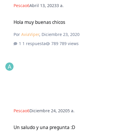
Pescao6
Abril 13, 2023
3 a.
Hola muy buenas chicos
Hola muy buenas chicos
Por
AviaViper
,
Diciembre 23, 2020
1 respuesta
789 views
Pescao6
Diciembre 24, 2020
5 a.
Un saludo y una pregunta :D
Un saludo y una pregunta :D