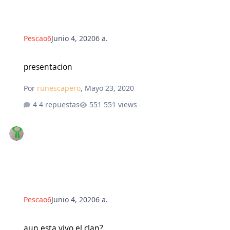
Pescao6
Junio 4, 2020
6 a.
presentacion
presentacion
Por
runescapero
,
Mayo 23, 2020
4 repuestas
551 views
Pescao6
Junio 4, 2020
6 a.
aun esta vivo el clan?
aun esta vivo el clan?