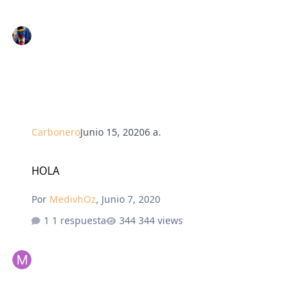
Carbonero
Junio 15, 2020
6 a.
HOLA
HOLA
Por
MedivhOz
,
Junio 7, 2020
1 respuesta
344 views