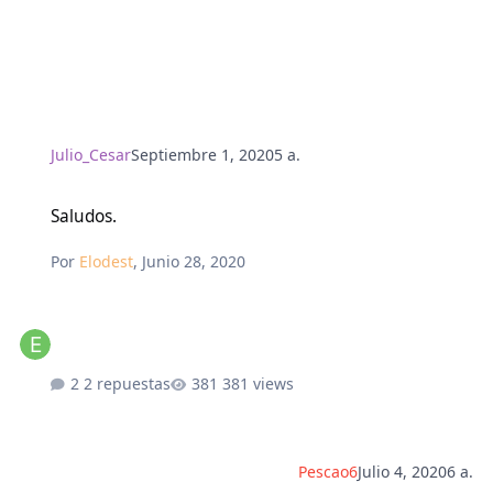
Julio_Cesar
Septiembre 1, 2020
5 a.
Saludos.
Saludos.
Por
Elodest
,
Junio 28, 2020
2 repuestas
381 views
Pescao6
Julio 4, 2020
6 a.