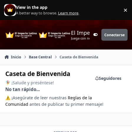
Saltar a contenido
View in the app
×
Di
A better way to browse.
Learn more
.
El Imperio Latino
Conectarse
Customizer
Juega con nosotros
Inicio
Base Central
Caseta de Bienvenida
Caseta de Bienvenida
Seguidores
¡Salude y preséntese!
🧚‍♀️
No tan rápido...
¡Asegúrate de leer nuestras
Reglas de la
⚠️
Comunidad
antes de publicar tu primer mensaje!