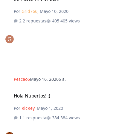
Por
Grid766
,
Mayo 10, 2020
2 repuestas
405 views
Pescao6
Mayo 16, 2020
6 a.
Hola Nubertos! :)
Hola Nubertos! :)
Por
RicRey
,
Mayo 1, 2020
1 respuesta
384 views