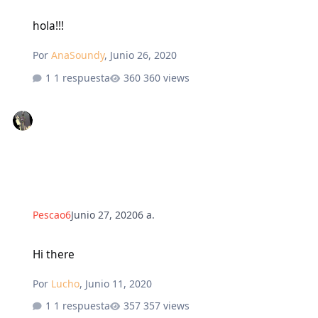
hola!!!
hola!!!
Por
AnaSoundy
,
Junio 26, 2020
1 respuesta
360 views
Pescao6
Junio 27, 2020
6 a.
Hi there
Hi there
Por
Lucho
,
Junio 11, 2020
1 respuesta
357 views