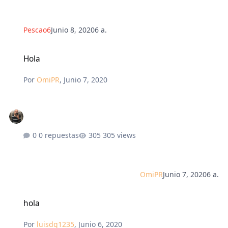
Pescao6
Junio 8, 2020
6 a.
Hola
Hola
Por
OmiPR
,
Junio 7, 2020
0 repuestas
305 views
OmiPR
Junio 7, 2020
6 a.
hola
hola
Por
luisdg1235
,
Junio 6, 2020