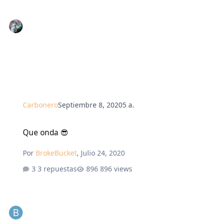
Carbonero
Septiembre 8, 2020
5 a.
Que onda 😎
Que onda 😎
Por
BrokeBucket
,
Julio 24, 2020
3 repuestas
896 views