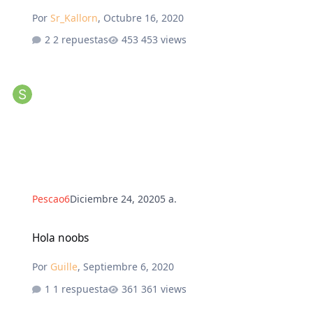
Por
Sr_Kallorn
,
Octubre 16, 2020
2 repuestas
453 views
Pescao6
Diciembre 24, 2020
5 a.
Hola noobs
Hola noobs
Por
Guille
,
Septiembre 6, 2020
1 respuesta
361 views