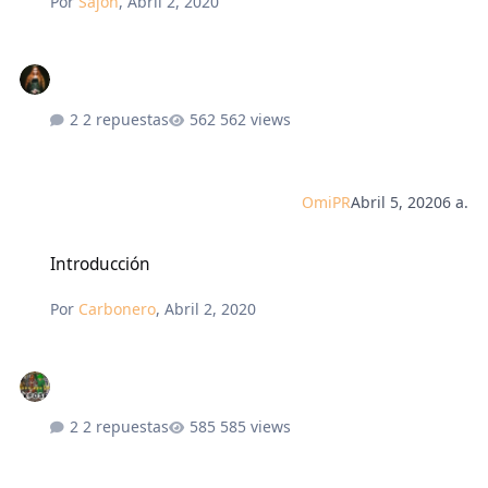
Por
Sajoh
,
Abril 2, 2020
2 repuestas
562 views
OmiPR
Abril 5, 2020
6 a.
Introducción
Introducción
Por
Carbonero
,
Abril 2, 2020
2 repuestas
585 views