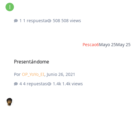
1 respuesta
508 views
Pescao6
Mayo 25
May 25
Presentándome
Presentándome
Por
OP_YoYo_EI
,
Junio 26, 2021
4 repuestas
1.4k views