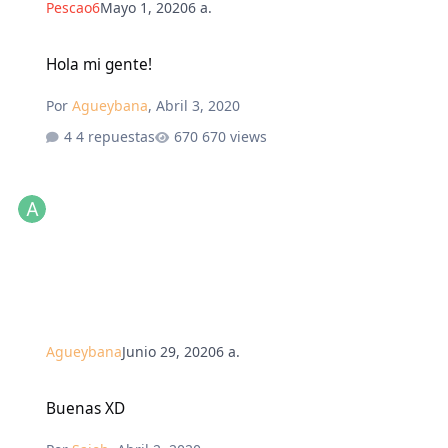
Pescao6
Mayo 1, 2020
6 a.
Hola mi gente!
Hola mi gente!
Por
Agueybana
,
Abril 3, 2020
4 repuestas
670 views
Agueybana
Junio 29, 2020
6 a.
Buenas XD
Buenas XD