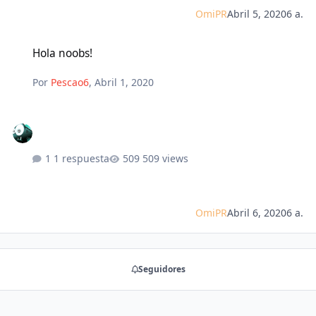
OmiPR
Abril 5, 2020
6 a.
Hola noobs!
Hola noobs!
Por
Pescao6
,
Abril 1, 2020
1 respuesta
509 views
OmiPR
Abril 6, 2020
6 a.
Seguidores