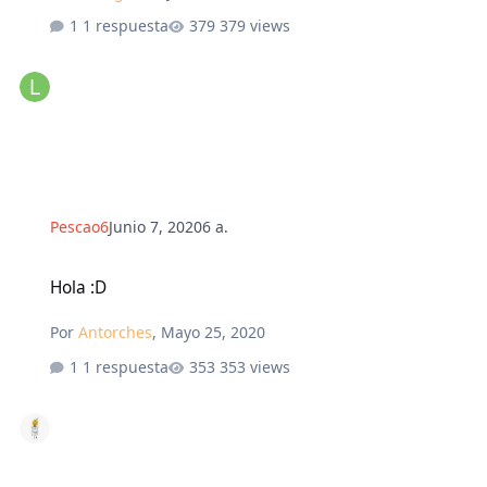
1 respuesta
379 views
Pescao6
Junio 7, 2020
6 a.
Hola :D
Hola :D
Por
Antorches
,
Mayo 25, 2020
1 respuesta
353 views