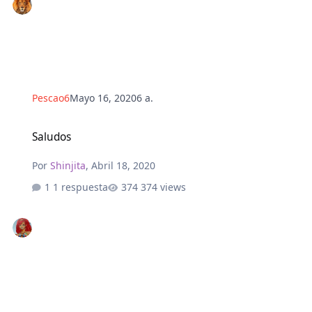
Pescao6
Mayo 16, 2020
6 a.
Saludos
Saludos
Por
Shinjita
,
Abril 18, 2020
1 respuesta
374 views