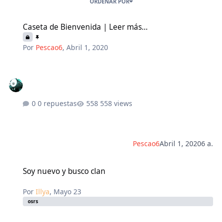
ORDENAR POR
Caseta de Bienvenida | Leer más...
Caseta de Bienvenida | Leer más...
Por
Pescao6
,
Abril 1, 2020
0 repuestas
558 views
Pescao6
Abril 1, 2020
6 a.
Soy nuevo y busco clan
Soy nuevo y busco clan
Por
Illya
,
Mayo 23
osrs