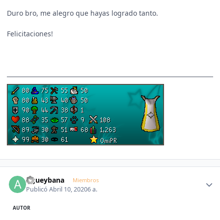
Duro bro, me alegro que hayas logrado tanto.
Felicitaciones!
Author stats
Agueybana
Miembros
Publicó
Abril 10, 2020
6 a.
AUTOR