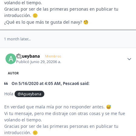
volando el tiempo.
Gracias por ser de las primeras personas en publicar tu
introducción.
🙂
¿Qué es lo que más te gusta del navy?
🧐
1 month later...
Author stats
Agueybana
Miembros
Publicó
Junio 29, 2020
6 a.
AUTOR
On 5/16/2020 at 4:05 AM, Pescao6 said:
Hola
@Agueybana
En verdad que mala mía por no responder antes.
😅
Vi tu mensaje, pero me distraje con otras cosas y se me fue
volando el tiempo.
Gracias por ser de las primeras personas en publicar tu
introducción.
🙂