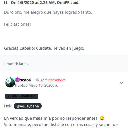
On 4/5/2020 at 2:26 AM, OmiPR said:
Duro bro, me alegro que hayas logrado tanto.
Felicitaciones!
Gracias Caballo! Cuídate. Te veo en juego.
1 month later...
Author stats
Pescao6
Administradores
Publicó
Mayo 16, 2020
6 a.
ADMINISTRADORES
Hola
@Agueybana
En verdad que mala mía por no responder antes.
😅
Vi tu mensaje, pero me distraje con otras cosas y se me fue