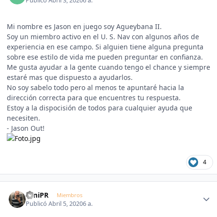
Publicó
Abril 3, 2020
6 a.
Mi nombre es Jason en juego soy Agueybana II.
Soy un miembro activo en el U. S. Nav con algunos años de
experiencia en ese campo. Si alguien tiene alguna pregunta
sobre ese estilo de vida me pueden preguntar en confianza.
Me gusta ayudar a la gente cuando tengo el chance y siempre
estaré mas que dispuesto a ayudarlos.
No soy sabelo todo pero al menos te apuntaré hacia la
dirección correcta para que encuentres tu respuesta.
Estoy a la dispocisión de todos para cualquier ayuda que
necesiten.
- Jason Out!
4
Author stats
OmiPR
Miembros
Publicó
Abril 5, 2020
6 a.