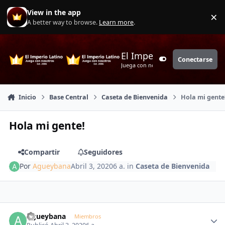
Saltar a contenido
View in the app
×
Di
A better way to browse.
Learn more
.
El Imperio Latino
Conectarse
Customizer
Juega con nosotros
Inicio
Base Central
Caseta de Bienvenida
Hola mi gente
Hola mi gente!
Compartir
Seguidores
Por
Agueybana
Abril 3, 2020
6 a.
in
Caseta de Bienvenida
Author stats
Agueybana
Miembros