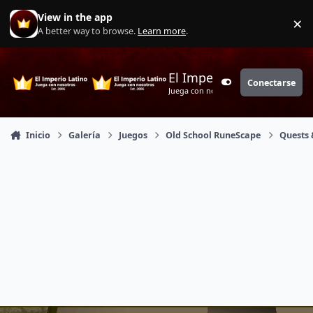
Saltar a contenido
View in the app
×
Di
A better way to browse.
Learn more
.
El Imperio Latino
Conectarse
Customizer
Juega con nosotros
Inicio
Galería
Juegos
Old School RuneScape
Quests 