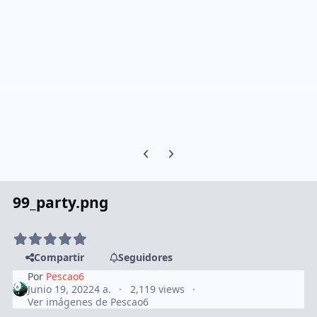
Previous carousel slide
Next carousel slide
99_party.png
Compartir
Seguidores
Por
Pescao6
Junio 19, 2022
4 a.
2,119 views
Ver imágenes de Pescao6