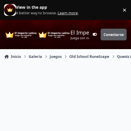
Saltar a contenido
View in the app
×
Di
A better way to browse.
Learn more
.
El Imperio Latino
Conectarse
Customizer
Juega con nosotros
Inicio
Galería
Juegos
Old School RuneScape
Quests 