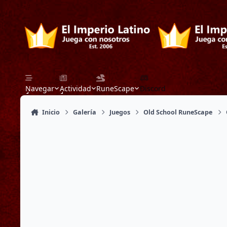
Saltar a contenido
Navegar
Actividad
RuneScape
Discord
Inicio
Galería
Juegos
Old School RuneScape