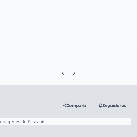
Previous carousel slide
Next carousel slide
Compartir
Seguidores
 imágenes de Pescao6