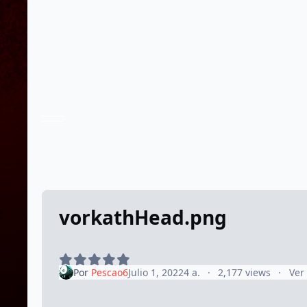
vorkathHead.png
Por
Pescao6
Julio 1, 2022
4 a.
2,177 views
Ver