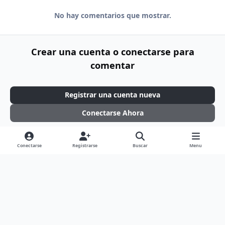
No hay comentarios que mostrar.
Crear una cuenta o conectarse para
comentar
Registrar una cuenta nueva
Conectarse Ahora
Conectarse
Registrarse
Buscar
Menu
Light Mode
Dark Mode
System Preference
d
f
f
g
t
x
y
i
a
l
i
w
o
Idioma
Tema
Política de Privacidad
Contáctenos
s
c
i
t
i
u
Cookies
c
e
c
h
t
t