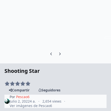
Previous carousel slide
Next carousel slide
Shooting Star
Compartir
Seguidores
Por
Pescao6
Julio 2, 2022
4 a.
2,654 views
Ver imágenes de Pescao6