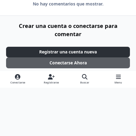
No hay comentarios que mostrar.
Crear una cuenta o conectarse para
comentar
Registrar una cuenta nueva
Conectarse Ahora
Conectarse
Registrarse
Buscar
Menu
Light Mode
Dark Mode
System Preference
d
f
f
g
t
x
y
i
a
l
i
w
o
Idioma
Tema
Política de Privacidad
Contáctenos
s
c
i
t
i
u
Cookies
c
e
c
h
t
t
Copyright © 2006 - 2026 El Imperio Latino