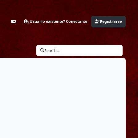
¿Usuario existente? Conectarse
Registrarse
Customizer
Search...