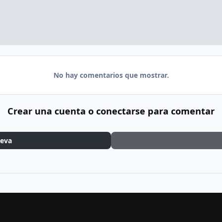
No hay comentarios que mostrar.
Crear una cuenta o conectarse para comentar
ueva
ropperCapture[78].png