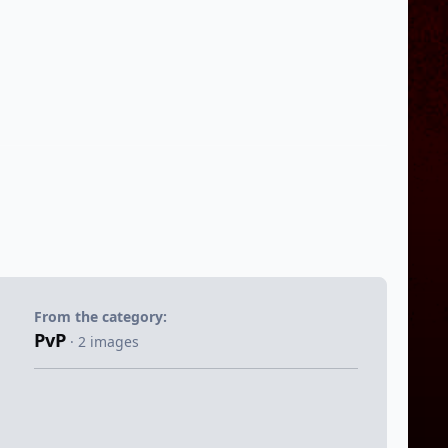
From the category:
PvP
· 2 images