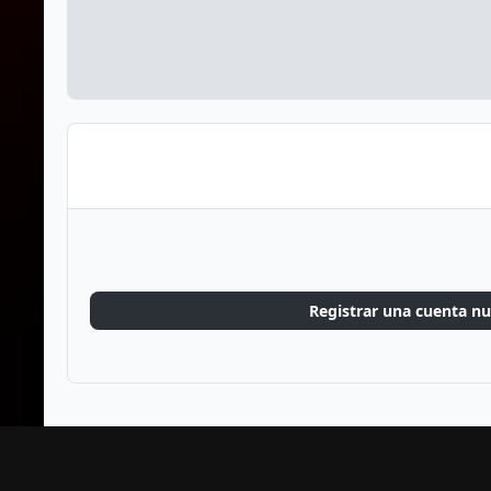
Registrar una cuenta n
Inicio
Galería
Juegos
RuneScape 3
PvP
C