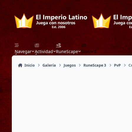
Saltar a contenido
Navegar
Actividad
RuneScape
Discord
Inicio
Galería
Juegos
RuneScape 3
PvP
C