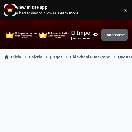
Saltar a contenido
View in the app
×
Di
A better way to browse.
Learn more
.
El Imperio Latino
Conectarse
Customizer
Juega con nosotros
Inicio
Galería
Juegos
Old School RuneScape
Quests 