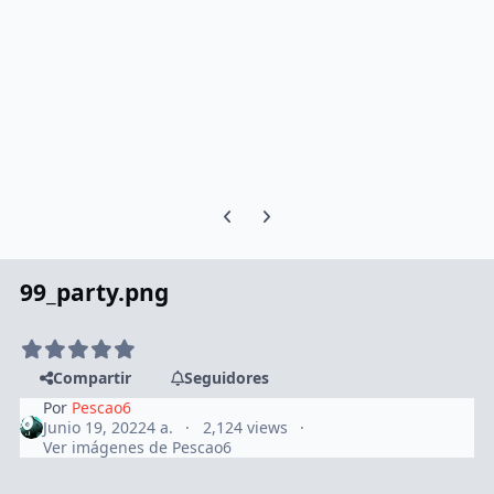
Previous carousel slide
Next carousel slide
99_party.png
Compartir
Seguidores
Por
Pescao6
Junio 19, 2022
4 a.
2,124 views
Ver imágenes de Pescao6